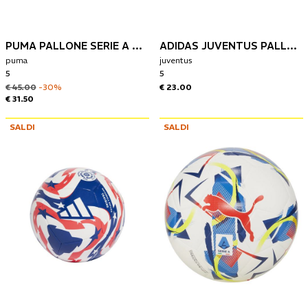
PUMA PALLONE SERIE A ORBITA TERMOSALDATO 25/26
ADIDAS JUVENTUS PALLONE 24/25
puma
juventus
5
5
€ 45.00
-30%
€ 23.00
€ 31.50
SALDI
SALDI