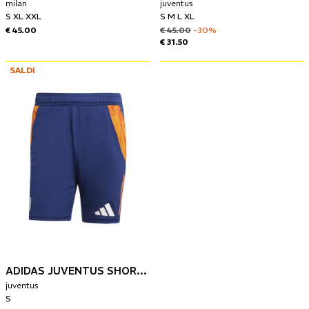
milan
juventus
S XL XXL
S M L XL
€ 45.00
€ 45.00
-30%
€ 31.50
SALDI
ADIDAS JUVENTUS SHORT TRAINING 24/25
juventus
S