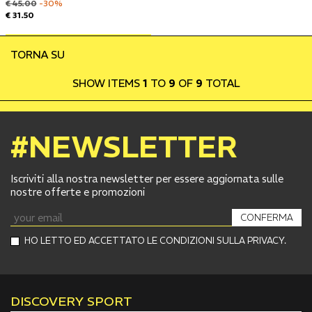
€ 45.00
-30%
€ 31.50
TORNA SU
SHOW ITEMS
1
TO
9
OF
9
TOTAL
#NEWSLETTER
Iscriviti alla nostra newsletter per essere aggiornata sulle
nostre offerte e promozioni
CONFERMA
HO LETTO ED ACCETTATO LE CONDIZIONI SULLA PRIVACY.
DISCOVERY SPORT