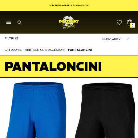
CONSEGNA GRATIS SOPRA €110,00
0
FILTRI
CATEGORIE
|
ABB.TECNICO E ACCESSORI
|
PANTALONCINI
PANTALONCINI