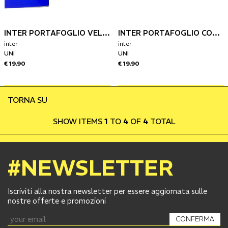
INTER PORTAFOGLIO VELCRO A STRAPPO
INTER PORTAFOGLIO CON ELSTICO
inter
inter
UNI
UNI
€ 19.90
€ 19.90
TORNA SU
SHOW ITEMS
1
TO
4
OF
4
TOTAL
#NEWSLETTER
Iscriviti alla nostra newsletter per essere aggiornata sulle
nostre offerte e promozioni
CONFERMA