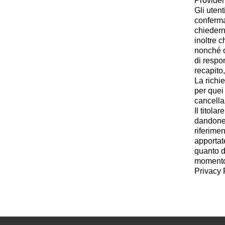
Provider
Gli utent
conferma
chiedern
inoltre c
nonché op
di respo
recapito,
La richi
per quei
cancellaz
Il titola
dandone 
riferime
apportate
quanto d
momento 
Privacy 