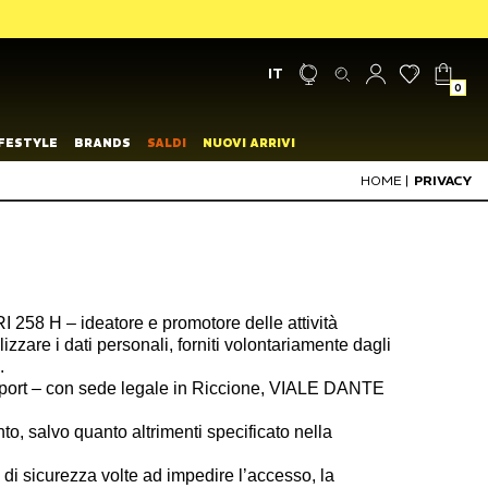
IT
0
IFESTYLE
BRANDS
SALDI
NUOVI ARRIVI
HOME
|
PRIVACY
258 H – ideatore e promotore delle attività
utilizzare i dati personali, forniti volontariamente dagli
.
very Sport – con sede legale in Riccione, VIALE DANTE
ento, salvo quanto altrimenti specificato nella
re di sicurezza volte ad impedire l’accesso, la