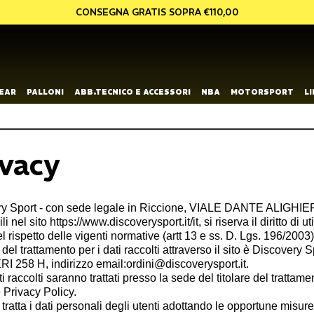
CONSEGNA GRATIS SOPRA €110,00
EAR
PALLONI
ABB.TECNICO E ACCESSORI
NBA
MOTORSPORT
L
ivacy
y Sport - con sede legale in Riccione, VIALE DANTE ALIGHIERI 
li nel sito https://www.discoverysport.it/it, si riserva il diritto di 
el rispetto delle vigenti normative (artt 13 e ss. D. Lgs. 196/2003)
are del trattamento per i dati raccolti attraverso il sito è Disco
I 258 H, indirizzo email:ordini@discoverysport.it.
ati raccolti saranno trattati presso la sede del titolare del trattam
 Privacy Policy.
re tratta i dati personali degli utenti adottando le opportune misu