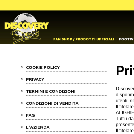
FAN SHOP / PRODOTTI UFFICIALI
FOOTW
Pr
COOKIE POLICY
PRIVACY
Discover
TERMINI E CONDIZIONI
disponibi
utenti, n
CONDIZIONI DI VENDITA
Il titol
ALIGHIER
FAQ
Tutti i d
presente
L'AZIENDA
Il titola