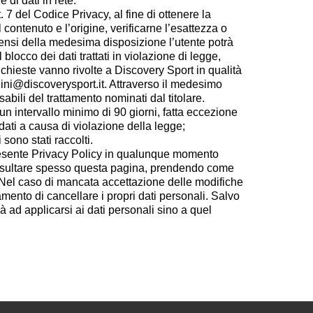
di dati in rete.
t. 7 del Codice Privacy, al fine di ottenere la
contenuto e l’origine, verificarne l’esattezza o
sensi della medesima disposizione l’utente potrà
blocco dei dati trattati in violazione di legge,
richieste vanno rivolte a Discovery Sport in qualità
ini@discoverysport.it. Attraverso il medesimo
nsabili del trattamento nominati dal titolare.
n intervallo minimo di 90 giorni, fatta eccezione
dati a causa di violazione della legge;
 sono stati raccolti.
la presente Privacy Policy in qualunque momento
onsultare spesso questa pagina, prendendo come
. Nel caso di mancata accettazione delle modifiche
tamento di cancellare i propri dati personali. Salvo
 ad applicarsi ai dati personali sino a quel