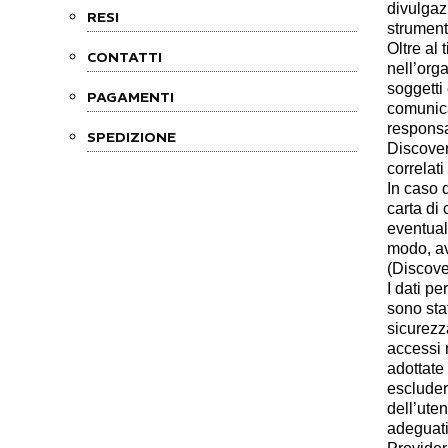
divulgaz
RESI
strumenti
Oltre al 
CONTATTI
nell’org
soggetti 
PAGAMENTI
comunica
responsa
SPEDIZIONE
Discovery
correlati
In caso 
carta di
eventual
modo, av
(Discove
I dati p
sono stat
sicurezza
accessi n
adottate 
escluder
dell’uten
adeguati 