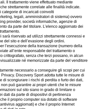
ali. Il trattamento viene effettuato mediante
che strettamente correlate alle finalità indicate.
 categorie di incaricati coinvolti
keting, legali, amministratori di sistema) ovvero
osting provider, società informatiche, agenzie di
to da parte del titolare. L’elenco aggiornato dei
 trattamento.
i sarà riservato ad utilizzi strettamente connessi e
ne del sito e dell’evasione degli ordini.
per l’esecuzione della transazione (numero della
viate all’ente responsabile del trattamento o
lo crittografato, senza che terzi possano, in alcun
isualizzate né memorizzate da parte del venditore
rettamente necessario a conseguire gli scopi per cui
e Privacy. Discovery Sport adotta tutte le misure di
 di scongiurare i rischi di perdita o furto dei dati,
t non può garantire ai propri utenti che le misure
ormazioni sul sito siano in grado di limitare o
 dati da parte di dispositivi di pertinenza
i che il proprio computer sia dotato di software
ntivirus aggiornati) e che il proprio Internet