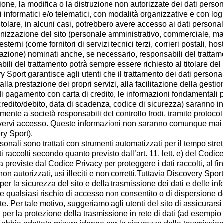
ione, la modifica o la distruzione non autorizzate dei dati person
 informatici e/o telematici, con modalità organizzative e con logi
titolare, in alcuni casi, potrebbero avere accesso ai dati personali
anizzazione del sito (personale amministrativo, commerciale, mar
esterni (come fornitori di servizi tecnici terzi, corrieri postali, h
zione) nominati anche, se necessario, responsabili del trattamen
bili del trattamento potrà sempre essere richiesto al titolare del
 Sport garantisce agli utenti che il trattamento dei dati personal
 alla prestazione dei propri servizi, alla facilitazione della gestio
di pagamento con carta di credito, le informazioni fondamentali 
 credito/debito, data di scadenza, codice di sicurezza) saranno in
mente a società responsabili del controllo frodi, tramite protocol
ervi accesso. Queste informazioni non saranno comunque mai v
ry Sport).
ersonali sono trattati con strumenti automatizzati per il tempo st
i raccolti secondo quanto previsto dall’art. 11, lett. e) del Codic
 previste dal Codice Privacy per proteggere i dati raccolti, al fine
on autorizzati, usi illeciti e non corretti.Tuttavia Discovery Spor
per la sicurezza del sito e della trasmissione dei dati e delle inf
e qualsiasi rischio di accesso non consentito o di dispersione dei
te. Per tale motivo, suggeriamo agli utenti del sito di assicurars
per la protezione della trasmissione in rete di dati (ad esempio a