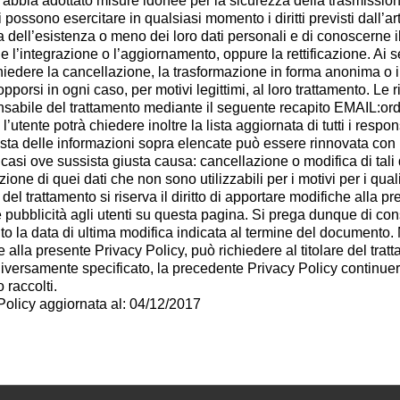
 abbia adottato misure idonee per la sicurezza della trasmissione 
i possono esercitare in qualsiasi momento i diritti previsti dall’ar
 dell’esistenza o meno dei loro dati personali e di conoscerne il 
e l’integrazione o l’aggiornamento, oppure la rettificazione. Ai 
hiedere la cancellazione, la trasformazione in forma anonima o il 
porsi in ogni caso, per motivi legittimi, al loro trattamento. Le 
nsabile del trattamento mediante il seguente recapito EMAIL:ord
 l’utente potrà chiedere inoltre la lista aggiornata di tutti i respo
esta delle informazioni sopra elencate può essere rinnovata con u
 casi ove sussista giusta causa: cancellazione o modifica di tali 
ione di quei dati che non sono utilizzabili per i motivi per i quali
re del trattamento si riserva il diritto di apportare modifiche al
pubblicità agli utenti su questa pagina. Si prega dunque di c
nto la data di ultima modifica indicata al termine del documento
 alla presente Privacy Policy, può richiedere al titolare del trat
iversamente specificato, la precedente Privacy Policy continuerà
raccolti.
Policy aggiornata al: 04/12/2017