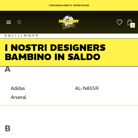
CONSEGNA GRATIS SOPRA €110,00
0
A
B
C
I
J
L
M
N
P
R
I NOSTRI DESIGNERS
BAMBINO IN SALDO
A
Adidas
AL-NASSR
Arsenal
B