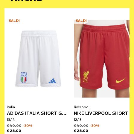
SALDI
SALDI
italia
liverpool
ADIDAS ITALIA SHORT GARA BAMBINO HOME EURO24
NIKE LIVERPOOL SHORT GARA DA BAMBINO HOME 24/25
13/14
12/13
€ 40.00
-30%
€ 40.00
-30%
€ 28.00
€ 28.00